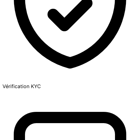
Vérification KYC