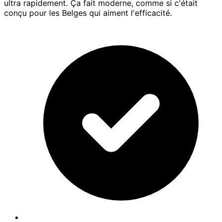
ultra rapidement. Ça fait moderne, comme si c'était
conçu pour les Belges qui aiment l'efficacité.