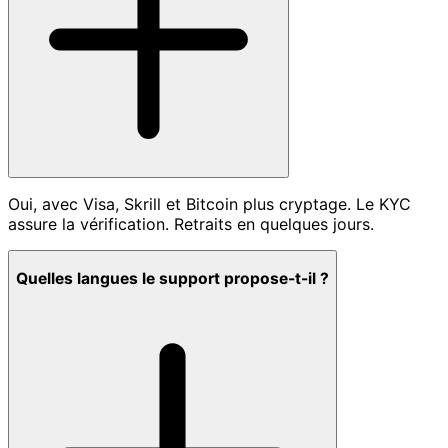
Oui, avec Visa, Skrill et Bitcoin plus cryptage. Le KYC
assure la vérification. Retraits en quelques jours.
Quelles langues le support propose-t-il ?