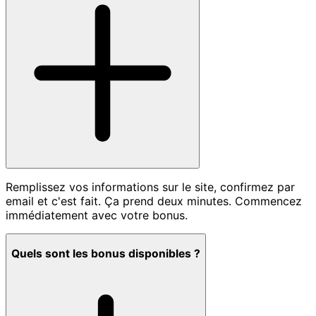
Remplissez vos informations sur le site, confirmez par
email et c'est fait. Ça prend deux minutes. Commencez
immédiatement avec votre bonus.
Quels sont les bonus disponibles ?