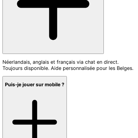
Néerlandais, anglais et français via chat en direct.
Toujours disponible. Aide personnalisée pour les Belges.
Puis-je jouer sur mobile ?