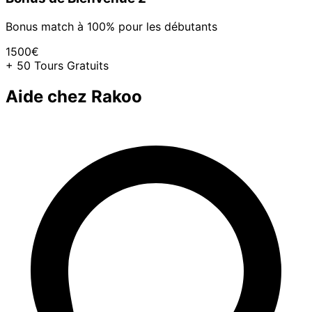
Bonus match à 100% pour les débutants
1500€
+ 50 Tours Gratuits
Aide chez Rakoo