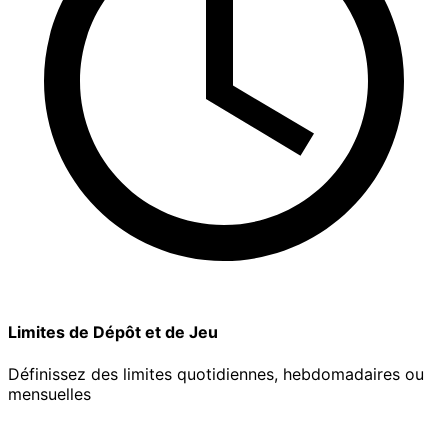
Limites de Dépôt et de Jeu
Définissez des limites quotidiennes, hebdomadaires ou
mensuelles