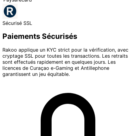
Sécurisé SSL
Paiements Sécurisés
Rakoo applique un KYC strict pour la vérification, avec
cryptage SSL pour toutes les transactions. Les retraits
sont effectués rapidement en quelques jours. Les
licences de Curaçao e-Gaming et Antillephone
garantissent un jeu équitable.