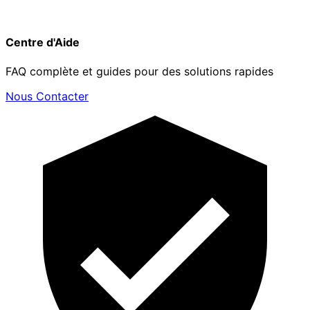
Centre d'Aide
FAQ complète et guides pour des solutions rapides
Nous Contacter