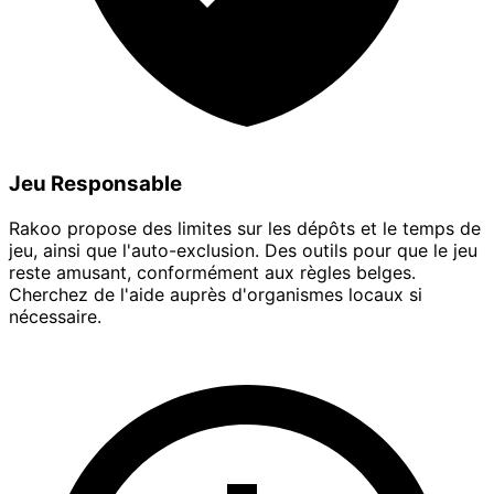
Jeu Responsable
Rakoo propose des limites sur les dépôts et le temps de
jeu, ainsi que l'auto-exclusion. Des outils pour que le jeu
reste amusant, conformément aux règles belges.
Cherchez de l'aide auprès d'organismes locaux si
nécessaire.