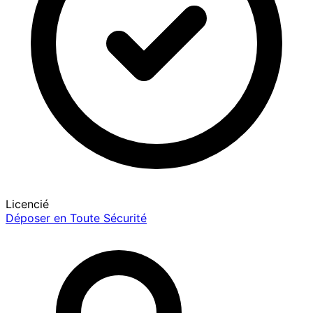
Licencié
Déposer en Toute Sécurité