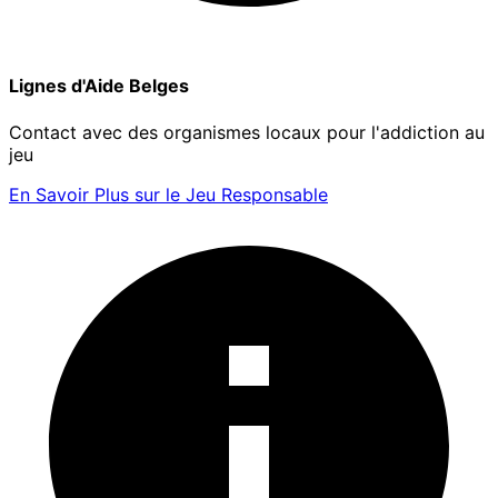
Lignes d'Aide Belges
Contact avec des organismes locaux pour l'addiction au
jeu
En Savoir Plus sur le Jeu Responsable