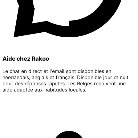
Aide chez Rakoo
Le chat en direct et l'email sont disponibles en
néerlandais, anglais et français. Disponible jour et nuit
pour des réponses rapides. Les Belges reçoivent une
aide adaptée aux habitudes locales.