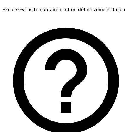
Excluez-vous temporairement ou définitivement du jeu