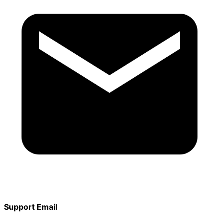
Support Email