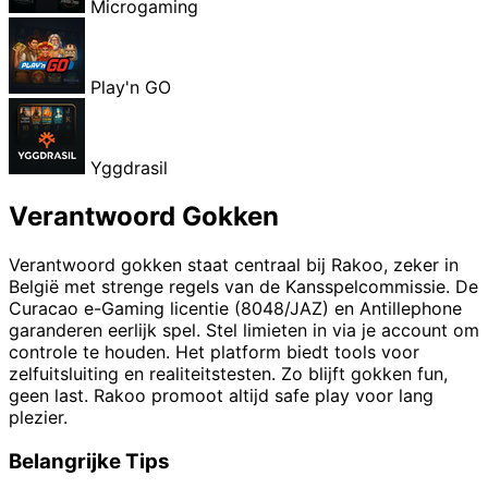
Microgaming
Play'n GO
Yggdrasil
Verantwoord Gokken
Verantwoord gokken staat centraal bij Rakoo, zeker in
België met strenge regels van de Kansspelcommissie. De
Curacao e-Gaming licentie (8048/JAZ) en Antillephone
garanderen eerlijk spel. Stel limieten in via je account om
controle te houden. Het platform biedt tools voor
zelfuitsluiting en realiteitstesten. Zo blijft gokken fun,
geen last. Rakoo promoot altijd safe play voor lang
plezier.
Belangrijke Tips