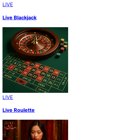
LIVE
Live Blackjack
LIVE
Live Roulette