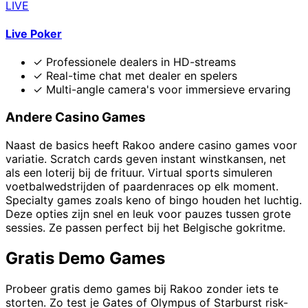
LIVE
Live Poker
✓
Professionele dealers in HD-streams
✓
Real-time chat met dealer en spelers
✓
Multi-angle camera's voor immersieve ervaring
Andere Casino Games
Naast de basics heeft Rakoo andere casino games voor
variatie. Scratch cards geven instant winstkansen, net
als een loterij bij de frituur. Virtual sports simuleren
voetbalwedstrijden of paardenraces op elk moment.
Specialty games zoals keno of bingo houden het luchtig.
Deze opties zijn snel en leuk voor pauzes tussen grote
sessies. Ze passen perfect bij het Belgische gokritme.
Gratis Demo Games
Probeer gratis demo games bij Rakoo zonder iets te
storten. Zo test je Gates of Olympus of Starburst risk-