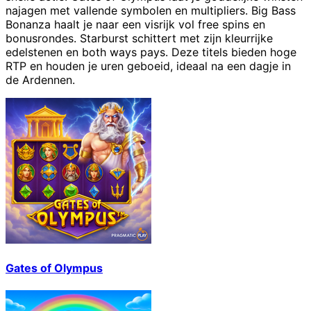
najagen met vallende symbolen en multipliers. Big Bass
Bonanza haalt je naar een visrijk vol free spins en
bonusrondes. Starburst schittert met zijn kleurrijke
edelstenen en both ways pays. Deze titels bieden hoge
RTP en houden je uren geboeid, ideaal na een dagje in
de Ardennen.
Gates of Olympus