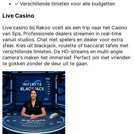
✓
Verschillende limieten voor alle budgetten
Live Casino
Live casino bij Rakoo voelt als een trip naar het Casino
van Spa. Professionele dealers streamen in real-time
vanuit studios. Chat met spelers en dealer voor extra
sfeer. Kies uit blackjack, roulette of baccarat tafels met
verschillende limieten. De HD-streams en multi-angle
camera's maken het immersief. Perfect om met vrienden
te gokken zonder de deur uit te gaan.